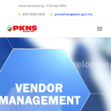
Selamat Datang > ETender PKNS
603 5525 0300
perolehan@pkns.gov.my